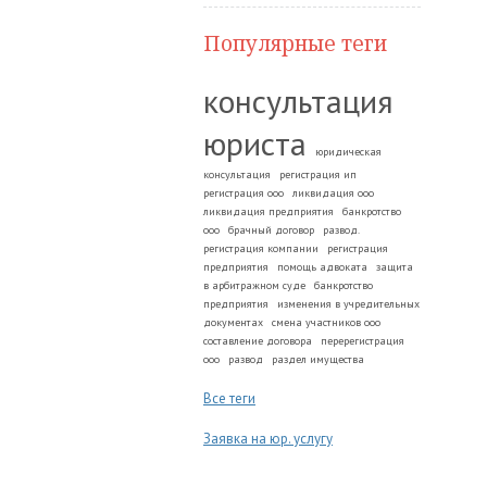
Популярные теги
консультация
юриста
юридическая
консультация
регистрация ип
регистрация ооо
ликвидация ооо
ликвидация предприятия
банкротство
ооо
брачный договор
развод.
регистрация компании
регистрация
предприятия
помощь адвоката
защита
в арбитражном суде
банкротство
предприятия
изменения в учредительных
документах
смена участников ооо
составление договора
перерегистрация
ооо
развод
раздел имущества
Все теги
Заявка на юр. услугу