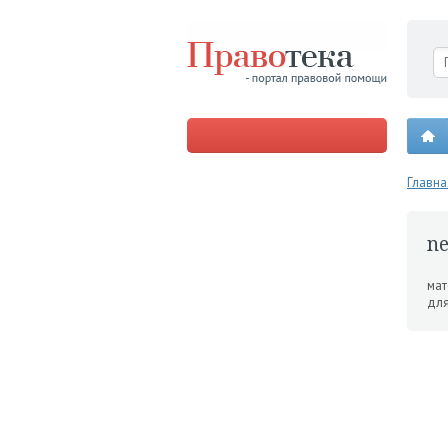
Главна
ne
мат
для