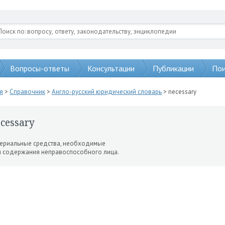
Вопросы-ответы
Консультации
Публикации
Пои
я
>
Справочник
>
Англо-русский юридический словарь
> necessary
cessary
ериальные средства, не­обходимые
 содержания непра­воспособного лица.