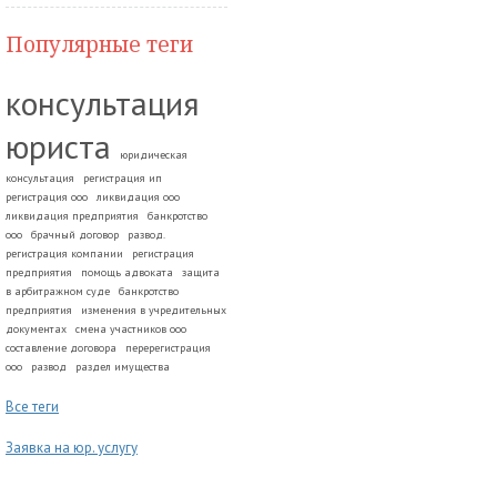
Популярные теги
консультация
юриста
юридическая
консультация
регистрация ип
регистрация ооо
ликвидация ооо
ликвидация предприятия
банкротство
ооо
брачный договор
развод.
регистрация компании
регистрация
предприятия
помощь адвоката
защита
в арбитражном суде
банкротство
предприятия
изменения в учредительных
документах
смена участников ооо
составление договора
перерегистрация
ооо
развод
раздел имущества
Все теги
Заявка на юр. услугу