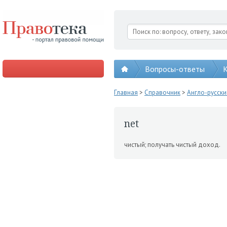
Вопросы-ответы
К
Главная
>
Справочник
>
Англо-русск
net
чистый; получать чистый доход.