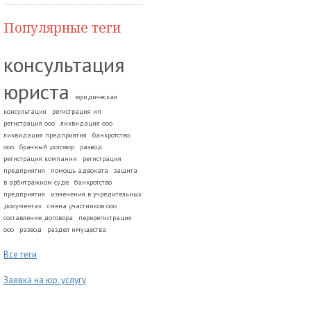
Популярные теги
консультация
юриста
юридическая
консультация
регистрация ип
регистрация ооо
ликвидация ооо
ликвидация предприятия
банкротство
ооо
брачный договор
развод.
регистрация компании
регистрация
предприятия
помощь адвоката
защита
в арбитражном суде
банкротство
предприятия
изменения в учредительных
документах
смена участников ооо
составление договора
перерегистрация
ооо
развод
раздел имущества
Все теги
Заявка на юр. услугу