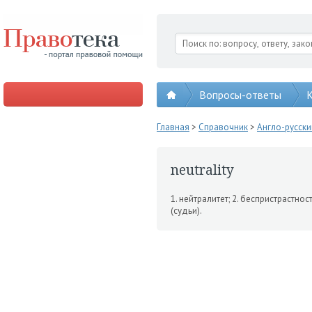
Вопросы-ответы
К
Главная
>
Справочник
>
Англо-русск
neutrality
1. нейтралитет; 2. бесприст­растнос
(судьи).