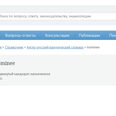
Вопросы-ответы
Консультации
Публикации
Пои
я
>
Справочник
>
Англо-русский юридический словарь
> nominee
ominee
винутый кандидат; на­значенное
о.