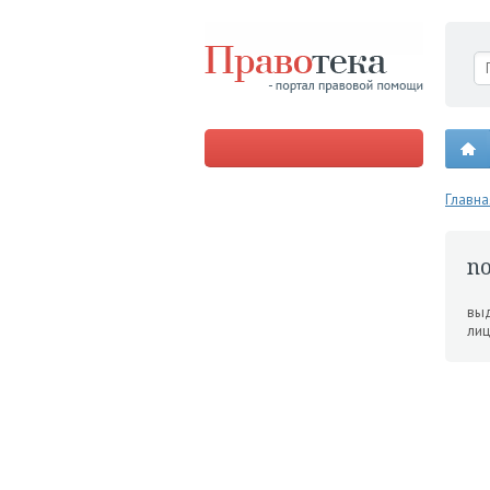
Главна
n
выд
лиц