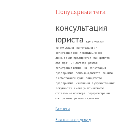
Популярные теги
консультация
юриста
юридическая
консультация
регистрация ип
регистрация ооо
ликвидация ооо
ликвидация предприятия
банкротство
ооо
брачный договор
развод.
регистрация компании
регистрация
предприятия
помощь адвоката
защита
в арбитражном суде
банкротство
предприятия
изменения в учредительных
документах
смена участников ооо
составление договора
перерегистрация
ооо
развод
раздел имущества
Все теги
Заявка на юр. услугу