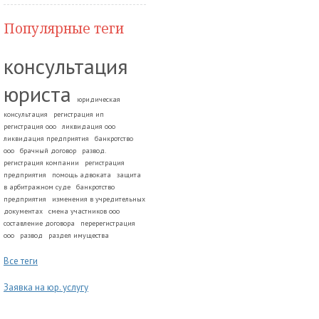
Популярные теги
консультация
юриста
юридическая
консультация
регистрация ип
регистрация ооо
ликвидация ооо
ликвидация предприятия
банкротство
ооо
брачный договор
развод.
регистрация компании
регистрация
предприятия
помощь адвоката
защита
в арбитражном суде
банкротство
предприятия
изменения в учредительных
документах
смена участников ооо
составление договора
перерегистрация
ооо
развод
раздел имущества
Все теги
Заявка на юр. услугу