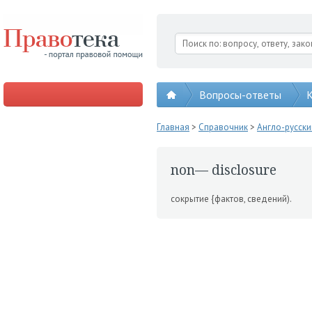
Вопросы-ответы
К
Главная
>
Справочник
>
Англо-русск
non— disclosure
сокрытие {фактов, сведений).