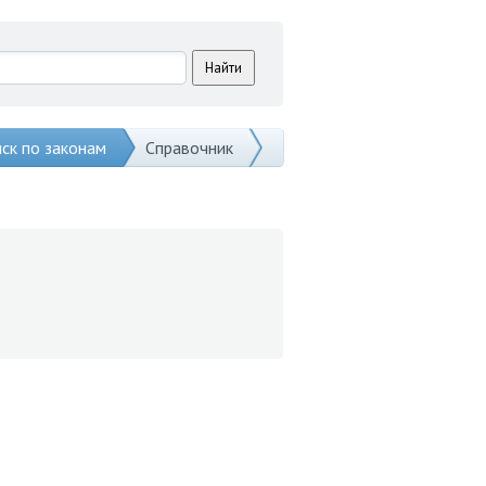
ск по законам
Справочник