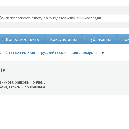
Вопросы-ответы
Консультации
Публикации
Пои
я
>
Справочник
>
Англо-русский юридический словарь
> note
te
банкнота, банковый билет; 2.
етка, запись; 3. примечание.