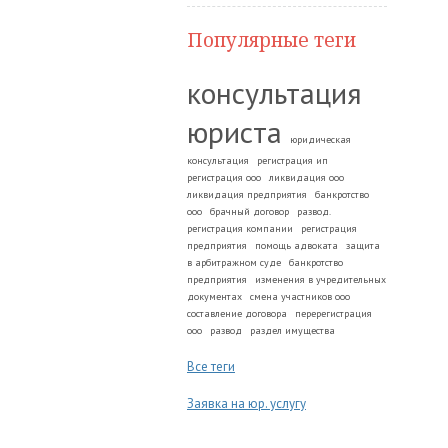
Популярные теги
консультация
юриста
юридическая
консультация
регистрация ип
регистрация ооо
ликвидация ооо
ликвидация предприятия
банкротство
ооо
брачный договор
развод.
регистрация компании
регистрация
предприятия
помощь адвоката
защита
в арбитражном суде
банкротство
предприятия
изменения в учредительных
документах
смена участников ооо
составление договора
перерегистрация
ооо
развод
раздел имущества
Все теги
Заявка на юр. услугу