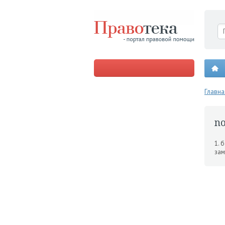
Главна
no
1. 
зам