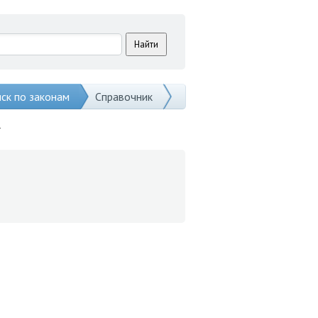
ск по законам
Справочник
r