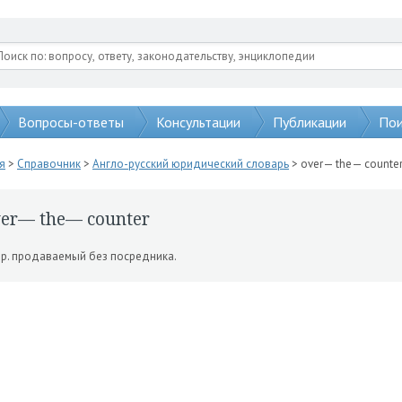
Вопросы-ответы
Консультации
Публикации
Пои
я
>
Справочник
>
Англо-русский юридический словарь
> over— the— counte
er— the— counter
р. продаваемый без посредника.