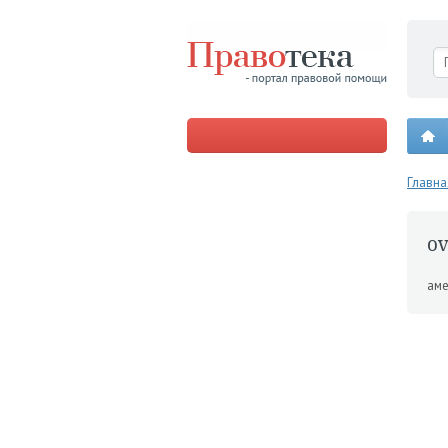
Главна
ov
аме