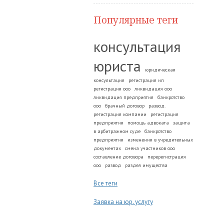
Популярные теги
консультация
юриста
юридическая
консультация
регистрация ип
регистрация ооо
ликвидация ооо
ликвидация предприятия
банкротство
ооо
брачный договор
развод.
регистрация компании
регистрация
предприятия
помощь адвоката
защита
в арбитражном суде
банкротство
предприятия
изменения в учредительных
документах
смена участников ооо
составление договора
перерегистрация
ооо
развод
раздел имущества
Все теги
Заявка на юр. услугу