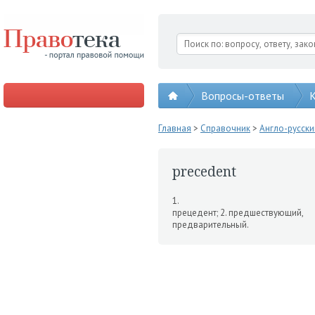
Вопросы-ответы
К
Главная
>
Справочник
>
Англо-русск
precedent
1.
прецедент; 2. предшест­вующий,
предварительный.