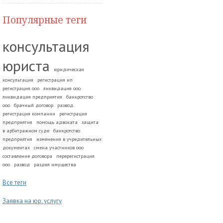
Популярные теги
консультация
юриста
юридическая
консультация
регистрация ип
регистрация ооо
ликвидация ооо
ликвидация предприятия
банкротство
ооо
брачный договор
развод.
регистрация компании
регистрация
предприятия
помощь адвоката
защита
в арбитражном суде
банкротство
предприятия
изменения в учредительных
документах
смена участников ооо
составление договора
перерегистрация
ооо
развод
раздел имущества
Все теги
Заявка на юр. услугу