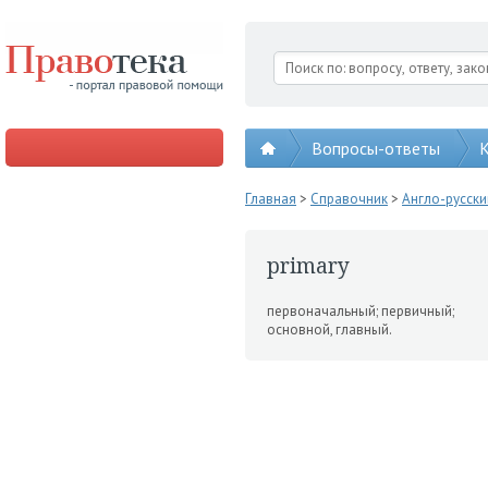
Вопросы-ответы
К
Главная
>
Справочник
>
Англо-русск
primary
первоначальный; первичный;
основной, главный.