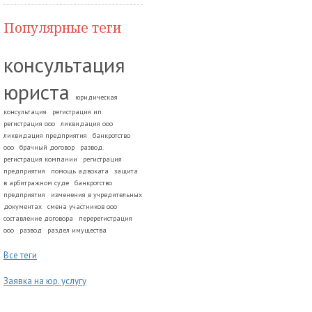
Популярные теги
консультация
юриста
юридическая
консультация
регистрация ип
регистрация ооо
ликвидация ооо
ликвидация предприятия
банкротство
ооо
брачный договор
развод.
регистрация компании
регистрация
предприятия
помощь адвоката
защита
в арбитражном суде
банкротство
предприятия
изменения в учредительных
документах
смена участников ооо
составление договора
перерегистрация
ооо
развод
раздел имущества
Все теги
Заявка на юр. услугу