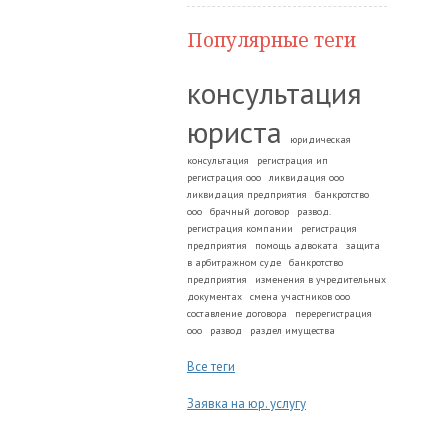
Популярные теги
консультация
юриста
юридическая
консультация
регистрация ип
регистрация ооо
ликвидация ооо
ликвидация предприятия
банкротство
ооо
брачный договор
развод.
регистрация компании
регистрация
предприятия
помощь адвоката
защита
в арбитражном суде
банкротство
предприятия
изменения в учредительных
документах
смена участников ооо
составление договора
перерегистрация
ооо
развод
раздел имущества
Все теги
Заявка на юр. услугу