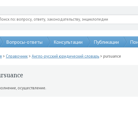
Вопросы-ответы
Консультации
Публикации
Пои
я
>
Справочник
>
Англо-русский юридический словарь
> pursuance
ursuance
олнение, осуществле­ние.