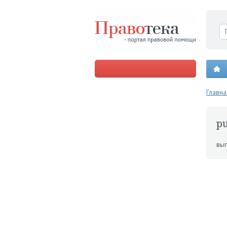
Главна
p
вып