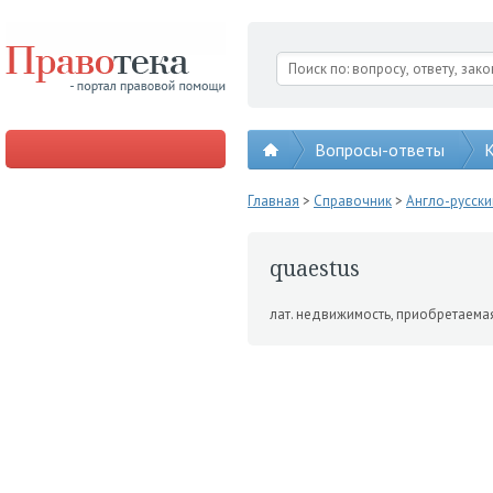
Вопросы-ответы
К
Главная
>
Справочник
>
Англо-русск
quaestus
лат. недвижимость, приобре­таемая