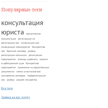
Популярные теги
консультация
юриста
юридическая
консультация
регистрация ип
регистрация ооо
ликвидация ооо
ликвидация предприятия
банкротство
ооо
брачный договор
развод.
регистрация компании
регистрация
предприятия
помощь адвоката
защита
в арбитражном суде
банкротство
предприятия
изменения в учредительных
документах
смена участников ооо
составление договора
перерегистрация
ооо
развод
раздел имущества
Все теги
Заявка на юр. услугу