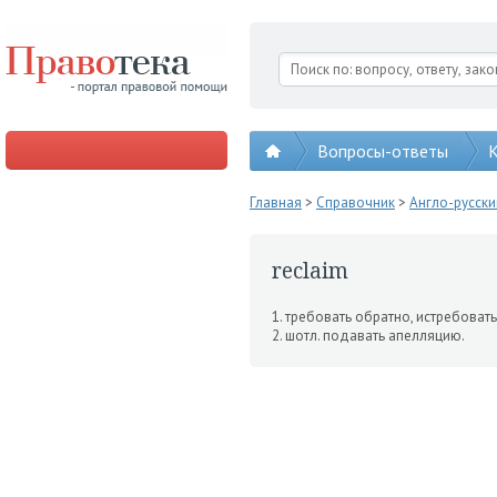
Вопросы-ответы
К
Главная
>
Справочник
>
Англо-русск
reclaim
1. требовать обратно, истребо­вать
2. шотл. подавать апелляцию.