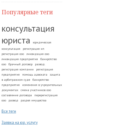
Популярные теги
консультация
юриста
юридическая
консультация
регистрация ип
регистрация ооо
ликвидация ооо
ликвидация предприятия
банкротство
ооо
брачный договор
развод.
регистрация компании
регистрация
предприятия
помощь адвоката
защита
в арбитражном суде
банкротство
предприятия
изменения в учредительных
документах
смена участников ооо
составление договора
перерегистрация
ооо
развод
раздел имущества
Все теги
Заявка на юр. услугу