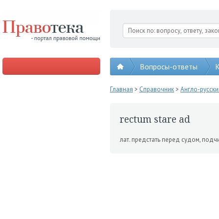
Вопросы-ответы
К
Главная
>
Справочник
>
Англо-русск
rectum stare ad
лат. предстать перед судом, подч