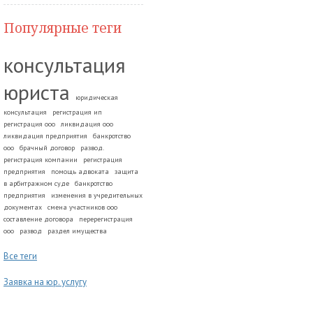
Популярные теги
консультация
юриста
юридическая
консультация
регистрация ип
регистрация ооо
ликвидация ооо
ликвидация предприятия
банкротство
ооо
брачный договор
развод.
регистрация компании
регистрация
предприятия
помощь адвоката
защита
в арбитражном суде
банкротство
предприятия
изменения в учредительных
документах
смена участников ооо
составление договора
перерегистрация
ооо
развод
раздел имущества
Все теги
Заявка на юр. услугу