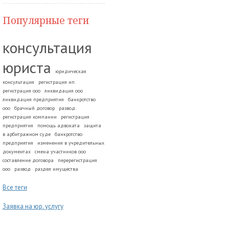
Популярные теги
консультация
юриста
юридическая
консультация
регистрация ип
регистрация ооо
ликвидация ооо
ликвидация предприятия
банкротство
ооо
брачный договор
развод.
регистрация компании
регистрация
предприятия
помощь адвоката
защита
в арбитражном суде
банкротство
предприятия
изменения в учредительных
документах
смена участников ооо
составление договора
перерегистрация
ооо
развод
раздел имущества
Все теги
Заявка на юр. услугу