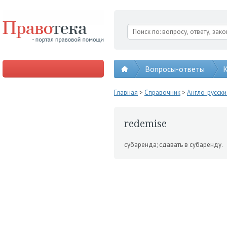
Вопросы-ответы
К
Главная
>
Справочник
>
Англо-русск
redemise
субаренда; сдавать в суб­аренду.