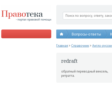
Вопросы-ответы
К
Главная
>
Справочник
>
Англо-русск
redraft
обратный переводный вексель,
ретратта.