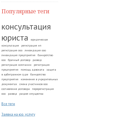
Популярные теги
консультация
юриста
юридическая
консультация
регистрация ип
регистрация ооо
ликвидация ооо
ликвидация предприятия
банкротство
ооо
брачный договор
развод.
регистрация компании
регистрация
предприятия
помощь адвоката
защита
в арбитражном суде
банкротство
предприятия
изменения в учредительных
документах
смена участников ооо
составление договора
перерегистрация
ооо
развод
раздел имущества
Все теги
Заявка на юр. услугу