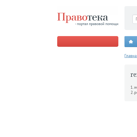
Главна
r
1. 
2. 