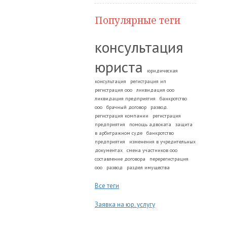
Популярные теги
консультация
юриста
юридическая
консультация
регистрация ип
регистрация ооо
ликвидация ооо
ликвидация предприятия
банкротство
ооо
брачный договор
развод.
регистрация компании
регистрация
предприятия
помощь адвоката
защита
в арбитражном суде
банкротство
предприятия
изменения в учредительных
документах
смена участников ооо
составление договора
перерегистрация
ооо
развод
раздел имущества
Все теги
Заявка на юр. услугу