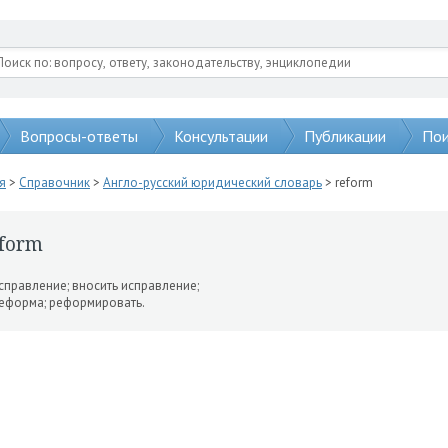
Вопросы-ответы
Консультации
Публикации
Пои
я
>
Справочник
>
Англо-русский юридический словарь
> reform
eform
исправление; вносить исп­равление;
реформа; реформиро­вать.