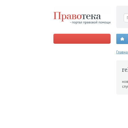
Главна
re
нов
слу