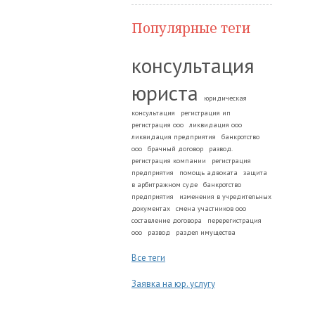
Популярные теги
консультация
юриста
юридическая
консультация
регистрация ип
регистрация ооо
ликвидация ооо
ликвидация предприятия
банкротство
ооо
брачный договор
развод.
регистрация компании
регистрация
предприятия
помощь адвоката
защита
в арбитражном суде
банкротство
предприятия
изменения в учредительных
документах
смена участников ооо
составление договора
перерегистрация
ооо
развод
раздел имущества
Все теги
Заявка на юр. услугу