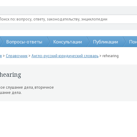
Вопросы-ответы
Консультации
Публикации
Пои
я
>
Справочник
>
Англо-русский юридический словарь
> rehearing
hearing
ое слушание дела, вто­ричное
шание дела.