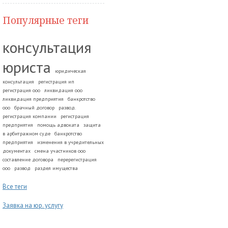
Популярные теги
консультация
юриста
юридическая
консультация
регистрация ип
регистрация ооо
ликвидация ооо
ликвидация предприятия
банкротство
ооо
брачный договор
развод.
регистрация компании
регистрация
предприятия
помощь адвоката
защита
в арбитражном суде
банкротство
предприятия
изменения в учредительных
документах
смена участников ооо
составление договора
перерегистрация
ооо
развод
раздел имущества
Все теги
Заявка на юр. услугу