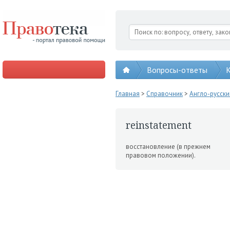
Вопросы-ответы
К
Главная
>
Справочник
>
Англо-русск
reinstatement
восстановление (в преж­нем
правовом положении).