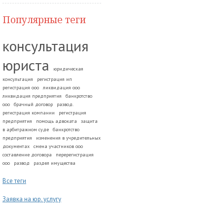
Популярные теги
консультация
юриста
юридическая
консультация
регистрация ип
регистрация ооо
ликвидация ооо
ликвидация предприятия
банкротство
ооо
брачный договор
развод.
регистрация компании
регистрация
предприятия
помощь адвоката
защита
в арбитражном суде
банкротство
предприятия
изменения в учредительных
документах
смена участников ооо
составление договора
перерегистрация
ооо
развод
раздел имущества
Все теги
Заявка на юр. услугу