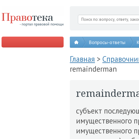
Вопросы-ответы
К
Главная
>
Справочни
remainderman
remainderm
субъект последую
имущественного п
имущественно­го п