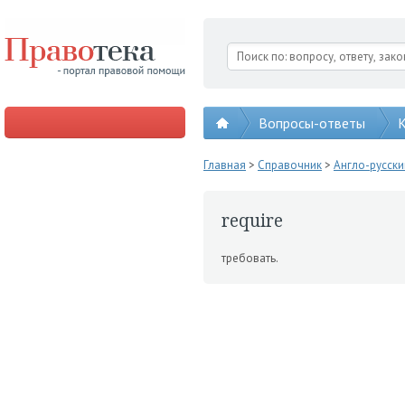
Вопросы-ответы
К
Главная
>
Справочник
>
Англо-русск
require
требовать.