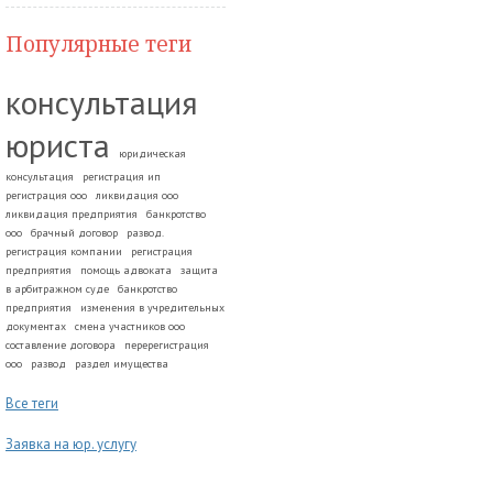
Популярные теги
консультация
юриста
юридическая
консультация
регистрация ип
регистрация ооо
ликвидация ооо
ликвидация предприятия
банкротство
ооо
брачный договор
развод.
регистрация компании
регистрация
предприятия
помощь адвоката
защита
в арбитражном суде
банкротство
предприятия
изменения в учредительных
документах
смена участников ооо
составление договора
перерегистрация
ооо
развод
раздел имущества
Все теги
Заявка на юр. услугу