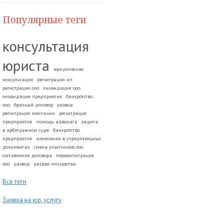
Популярные теги
консультация
юриста
юридическая
консультация
регистрация ип
регистрация ооо
ликвидация ооо
ликвидация предприятия
банкротство
ооо
брачный договор
развод.
регистрация компании
регистрация
предприятия
помощь адвоката
защита
в арбитражном суде
банкротство
предприятия
изменения в учредительных
документах
смена участников ооо
составление договора
перерегистрация
ооо
развод
раздел имущества
Все теги
Заявка на юр. услугу