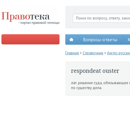
Вопросы-ответы
К
Главная
>
Справочник
>
Англо-русск
respondeat ouster
лат. решение суда, обязывающее 
по существу дела.