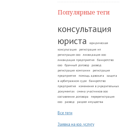
Популярные теги
консультация
юриста
юридическая
консультация
регистрация ип
регистрация ооо
ликвидация ооо
ликвидация предприятия
банкротство
ооо
брачный договор
развод.
регистрация компании
регистрация
предприятия
помощь адвоката
защита
в арбитражном суде
банкротство
предприятия
изменения в учредительных
документах
смена участников ооо
составление договора
перерегистрация
ооо
развод
раздел имущества
Все теги
Заявка на юр. услугу