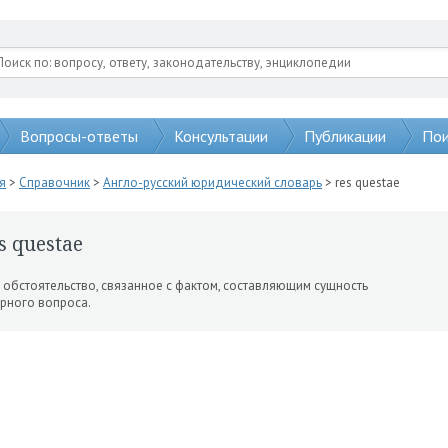
Вопросы-ответы
Консультации
Публикации
Пои
я
>
Справочник
>
Англо-русский юридический словарь
> res questae
s questae
. обстоятельство, свя­занное с фактом, составляющим сущность
рного вопроса.