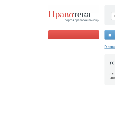
Главна
re
лат
спо