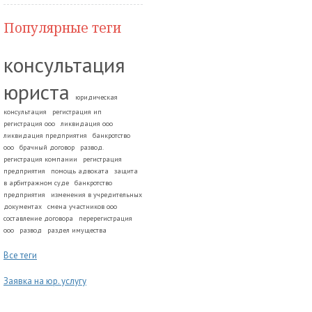
Популярные теги
консультация
юриста
юридическая
консультация
регистрация ип
регистрация ооо
ликвидация ооо
ликвидация предприятия
банкротство
ооо
брачный договор
развод.
регистрация компании
регистрация
предприятия
помощь адвоката
защита
в арбитражном суде
банкротство
предприятия
изменения в учредительных
документах
смена участников ооо
составление договора
перерегистрация
ооо
развод
раздел имущества
Все теги
Заявка на юр. услугу