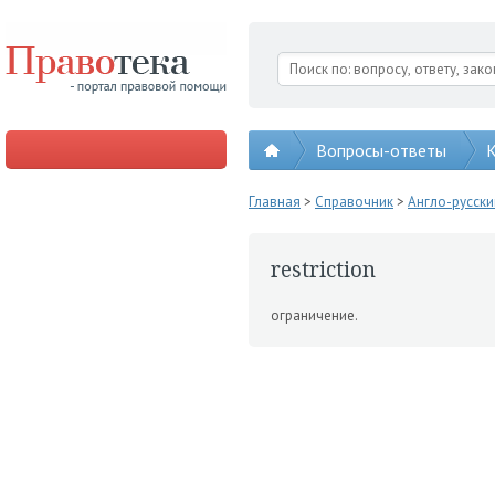
Вопросы-ответы
К
Главная
>
Справочник
>
Англо-русск
restriction
ограничение.