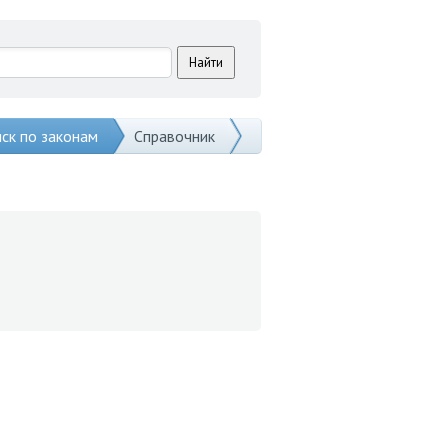
ск по законам
Справочник