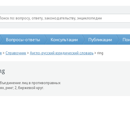
Вопросы-ответы
Консультации
Публикации
Пои
я
>
Справочник
>
Англо-русский юридический словарь
> ring
ng
объединение лиц в противо­правных
ях, ринг; 2, биржевой круг.