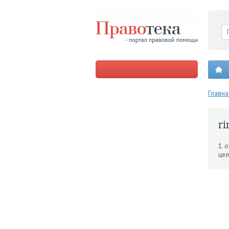
Главна
ri
1. 
цел