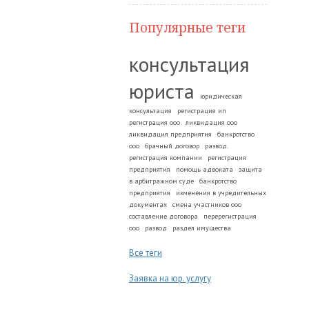
Популярные теги
консультация
юриста
юридическая
консультация
регистрация ип
регистрация ооо
ликвидация ооо
ликвидация предприятия
банкротство
ооо
брачный договор
развод.
регистрация компании
регистрация
предприятия
помощь адвоката
защита
в арбитражном суде
банкротство
предприятия
изменения в учредительных
документах
смена участников ооо
составление договора
перерегистрация
ооо
развод
раздел имущества
Все теги
Заявка на юр. услугу