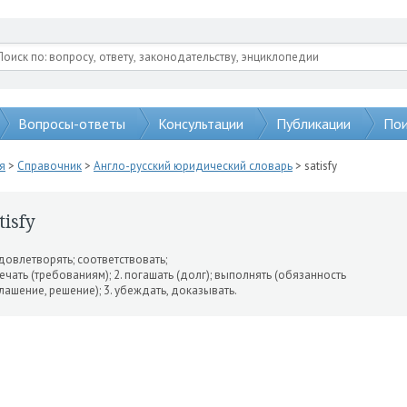
Вопросы-ответы
Консультации
Публикации
Пои
я
>
Справочник
>
Англо-русский юридический словарь
> satisfy
tisfy
удовлетворять; соответство­вать;
ечать (требованиям); 2. по­гашать (долг); выполнять (обязанность
лашение, решение); 3. убеждать, доказывать.