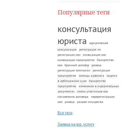
Популярные теги
консультация
юриста
юридическая
консультация
регистрация ип
регистрация ооо
ликвидация ооо
ликвидация предприятия
банкротство
ооо
брачный договор
развод.
регистрация компании
регистрация
предприятия
помощь адвоката
защита
в арбитражном суде
банкротство
предприятия
изменения в учредительных
документах
смена участников ооо
составление договора
перерегистрация
ооо
развод
раздел имущества
Все теги
Заявка на юр. услугу