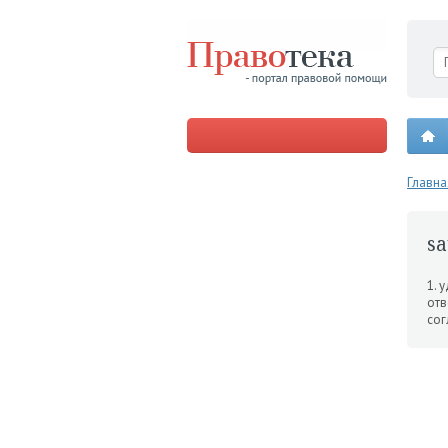
Главна
sa
1. 
отв
сог