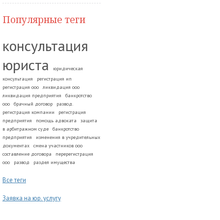
Популярные теги
консультация
юриста
юридическая
консультация
регистрация ип
регистрация ооо
ликвидация ооо
ликвидация предприятия
банкротство
ооо
брачный договор
развод.
регистрация компании
регистрация
предприятия
помощь адвоката
защита
в арбитражном суде
банкротство
предприятия
изменения в учредительных
документах
смена участников ооо
составление договора
перерегистрация
ооо
развод
раздел имущества
Все теги
Заявка на юр. услугу