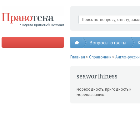
Вопросы-ответы
К
Главная
>
Справочник
>
Англо-русск
seaworthiness
мореходность, пригод­ность к
мореплаванию.