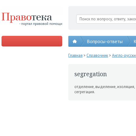
Вопросы-ответы
К
Главная
>
Справочник
>
Англо-русск
segregation
отделение, выделение, изоляция,
сегрегация.