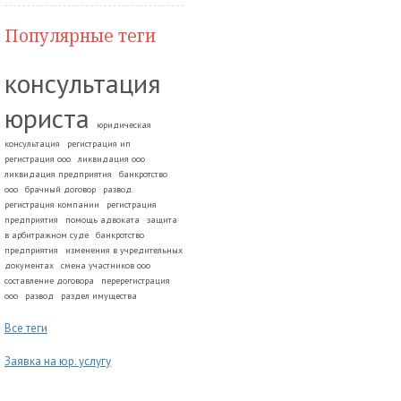
Популярные теги
консультация
юриста
юридическая
консультация
регистрация ип
регистрация ооо
ликвидация ооо
ликвидация предприятия
банкротство
ооо
брачный договор
развод.
регистрация компании
регистрация
предприятия
помощь адвоката
защита
в арбитражном суде
банкротство
предприятия
изменения в учредительных
документах
смена участников ооо
составление договора
перерегистрация
ооо
развод
раздел имущества
Все теги
Заявка на юр. услугу