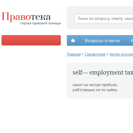
Вопросы-ответы
К
Главная
>
Справочник
>
Англо-русск
self— employment ta
налог на чистую прибыль
работающих не по найму.