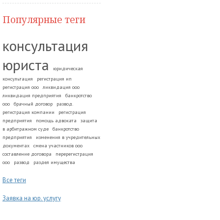
Популярные теги
консультация
юриста
юридическая
консультация
регистрация ип
регистрация ооо
ликвидация ооо
ликвидация предприятия
банкротство
ооо
брачный договор
развод.
регистрация компании
регистрация
предприятия
помощь адвоката
защита
в арбитражном суде
банкротство
предприятия
изменения в учредительных
документах
смена участников ооо
составление договора
перерегистрация
ооо
развод
раздел имущества
Все теги
Заявка на юр. услугу