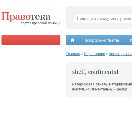
Вопросы-ответы
К
Главная
>
Справочник
>
Англо-русск
shelf, continental
материковая отмель, материковый
выступ, континен­тальный шельф.