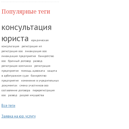
Популярные теги
консультация
юриста
юридическая
консультация
регистрация ип
регистрация ооо
ликвидация ооо
ликвидация предприятия
банкротство
ооо
брачный договор
развод.
регистрация компании
регистрация
предприятия
помощь адвоката
защита
в арбитражном суде
банкротство
предприятия
изменения в учредительных
документах
смена участников ооо
составление договора
перерегистрация
ооо
развод
раздел имущества
Все теги
Заявка на юр. услугу