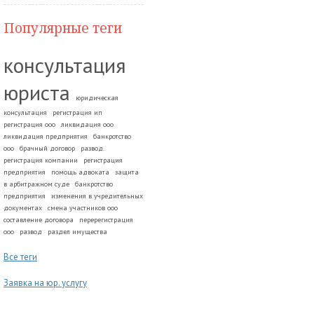
Популярные теги
консультация
юриста
юридическая
консультация
регистрация ип
регистрация ооо
ликвидация ооо
ликвидация предприятия
банкротство
ооо
брачный договор
развод.
регистрация компании
регистрация
предприятия
помощь адвоката
защита
в арбитражном суде
банкротство
предприятия
изменения в учредительных
документах
смена участников ооо
составление договора
перерегистрация
ооо
развод
раздел имущества
Все теги
Заявка на юр. услугу