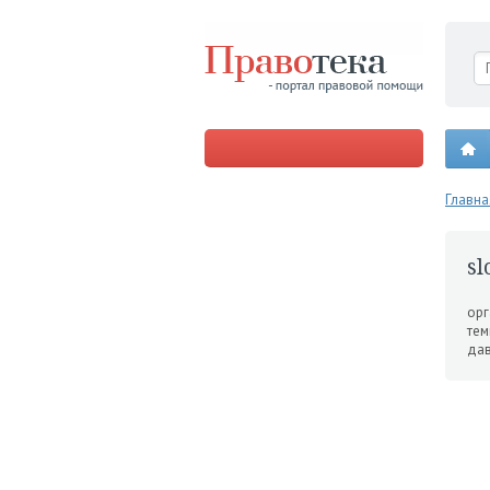
Главна
s
орг
тем
дав