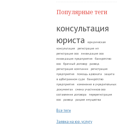
Популярные теги
консультация
юриста
юридическая
консультация
регистрация ип
регистрация ооо
ликвидация ооо
ликвидация предприятия
банкротство
ооо
брачный договор
развод.
регистрация компании
регистрация
предприятия
помощь адвоката
защита
в арбитражном суде
банкротство
предприятия
изменения в учредительных
документах
смена участников ооо
составление договора
перерегистрация
ооо
развод
раздел имущества
Все теги
Заявка на юр. услугу