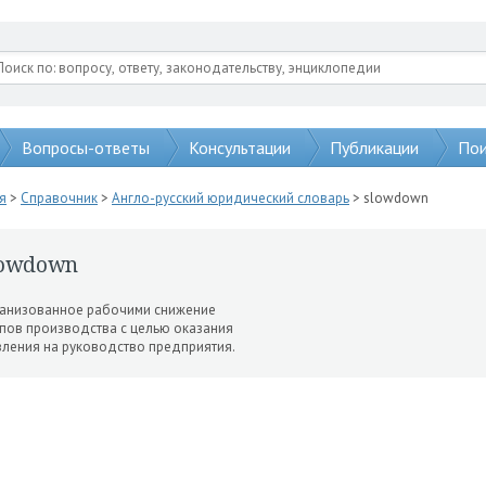
Вопросы-ответы
Консультации
Публикации
Пои
я
>
Справочник
>
Англо-русский юридический словарь
> slowdown
lowdown
анизованное рабочими снижение
пов производства с целью оказания
ления на руко­водство предприятия.