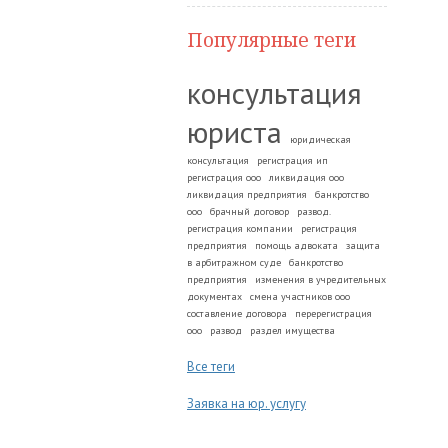
Популярные теги
консультация
юриста
юридическая
консультация
регистрация ип
регистрация ооо
ликвидация ооо
ликвидация предприятия
банкротство
ооо
брачный договор
развод.
регистрация компании
регистрация
предприятия
помощь адвоката
защита
в арбитражном суде
банкротство
предприятия
изменения в учредительных
документах
смена участников ооо
составление договора
перерегистрация
ооо
развод
раздел имущества
Все теги
Заявка на юр. услугу