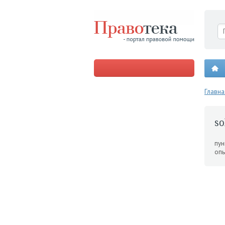
Главна
so
пун
опь