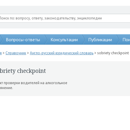
Вопросы-ответы
Консультации
Публикации
Пои
я
>
Справочник
>
Англо-русский юридический словарь
> sobriety checkpoint
briety checkpoint
кт проверки водителей на алкогольное
яне­ние.