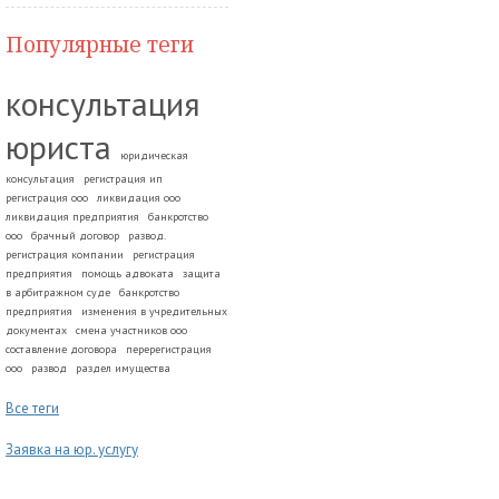
Популярные теги
консультация
юриста
юридическая
консультация
регистрация ип
регистрация ооо
ликвидация ооо
ликвидация предприятия
банкротство
ооо
брачный договор
развод.
регистрация компании
регистрация
предприятия
помощь адвоката
защита
в арбитражном суде
банкротство
предприятия
изменения в учредительных
документах
смена участников ооо
составление договора
перерегистрация
ооо
развод
раздел имущества
Все теги
Заявка на юр. услугу