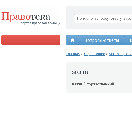
Вопросы-ответы
К
Главная
>
Справочник
>
Англо-русск
solem
важный; торжественный.