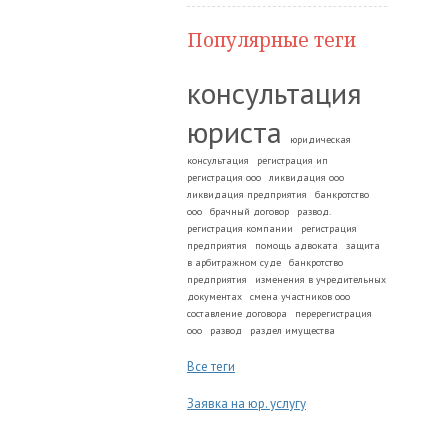
Популярные теги
консультация
юриста
юридическая
консультация
регистрация ип
регистрация ооо
ликвидация ооо
ликвидация предприятия
банкротство
ооо
брачный договор
развод.
регистрация компании
регистрация
предприятия
помощь адвоката
защита
в арбитражном суде
банкротство
предприятия
изменения в учредительных
документах
смена участников ооо
составление договора
перерегистрация
ооо
развод
раздел имущества
Все теги
Заявка на юр. услугу