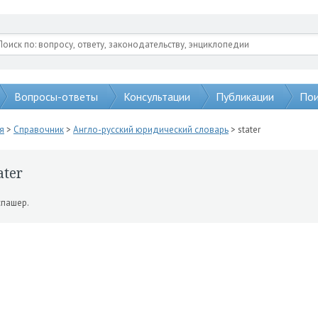
Вопросы-ответы
Консультации
Публикации
Пои
я
>
Справочник
>
Англо-русский юридический словарь
> stater
ater
пашер.