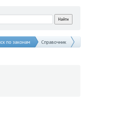
ск по законам
Справочник