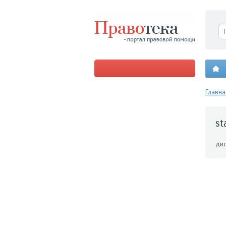
Главна
st
дис