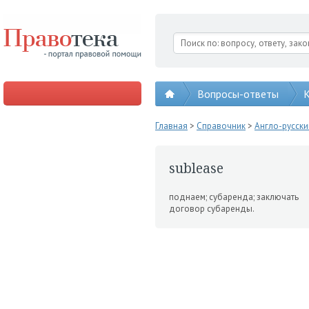
Вопросы-ответы
К
Главная
>
Справочник
>
Англо-русск
sublease
поднаем; субаренда; заклю­чать
договор субаренды.