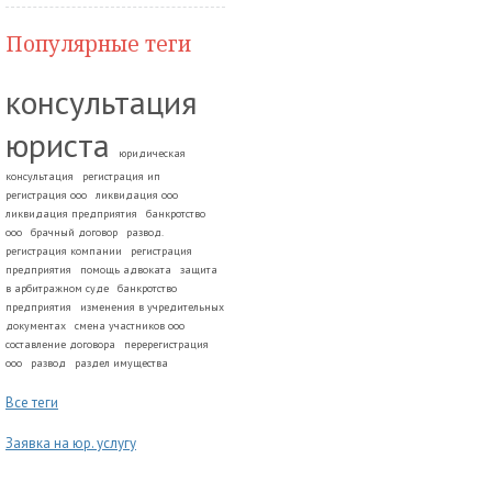
Популярные теги
консультация
юриста
юридическая
консультация
регистрация ип
регистрация ооо
ликвидация ооо
ликвидация предприятия
банкротство
ооо
брачный договор
развод.
регистрация компании
регистрация
предприятия
помощь адвоката
защита
в арбитражном суде
банкротство
предприятия
изменения в учредительных
документах
смена участников ооо
составление договора
перерегистрация
ооо
развод
раздел имущества
Все теги
Заявка на юр. услугу