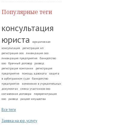
Популярные теги
консультация
юриста
юридическая
консультация
регистрация ип
регистрация ооо
ликвидация ооо
ликвидация предприятия
банкротство
ооо
брачный договор
развод.
регистрация компании
регистрация
предприятия
помощь адвоката
защита
в арбитражном суде
банкротство
предприятия
изменения в учредительных
документах
смена участников ооо
составление договора
перерегистрация
ооо
развод
раздел имущества
Все теги
Заявка на юр. услугу