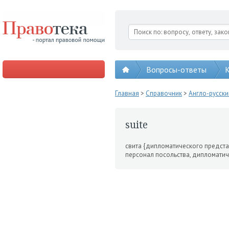
Вопросы-ответы
К
Главная
>
Справочник
>
Англо-русск
suite
свита {дипломатического пред­ста
персонал посольства, дипломатиче