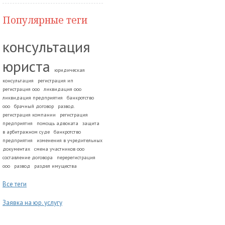
Популярные теги
консультация
юриста
юридическая
консультация
регистрация ип
регистрация ооо
ликвидация ооо
ликвидация предприятия
банкротство
ооо
брачный договор
развод.
регистрация компании
регистрация
предприятия
помощь адвоката
защита
в арбитражном суде
банкротство
предприятия
изменения в учредительных
документах
смена участников ооо
составление договора
перерегистрация
ооо
развод
раздел имущества
Все теги
Заявка на юр. услугу