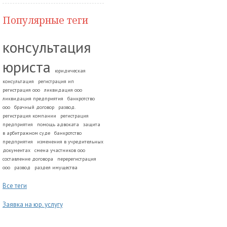
Популярные теги
консультация
юриста
юридическая
консультация
регистрация ип
регистрация ооо
ликвидация ооо
ликвидация предприятия
банкротство
ооо
брачный договор
развод.
регистрация компании
регистрация
предприятия
помощь адвоката
защита
в арбитражном суде
банкротство
предприятия
изменения в учредительных
документах
смена участников ооо
составление договора
перерегистрация
ооо
развод
раздел имущества
Все теги
Заявка на юр. услугу