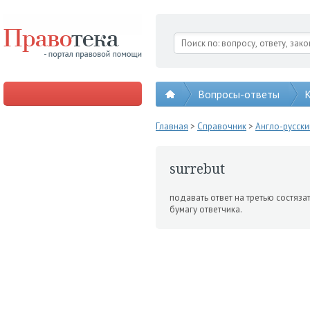
Вопросы-ответы
К
Главная
>
Справочник
>
Англо-русск
surrebut
подавать ответ на третью со­стяз
бумагу ответчика.