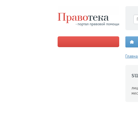
Главна
su
лиц
мес