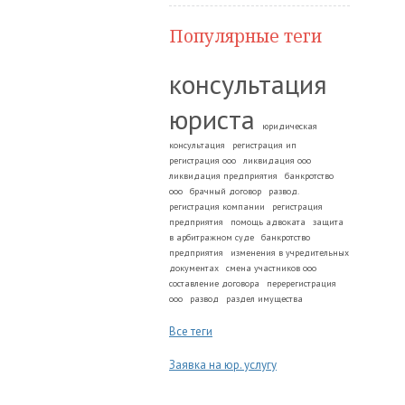
Популярные теги
консультация
юриста
юридическая
консультация
регистрация ип
регистрация ооо
ликвидация ооо
ликвидация предприятия
банкротство
ооо
брачный договор
развод.
регистрация компании
регистрация
предприятия
помощь адвоката
защита
в арбитражном суде
банкротство
предприятия
изменения в учредительных
документах
смена участников ооо
составление договора
перерегистрация
ооо
развод
раздел имущества
Все теги
Заявка на юр. услугу