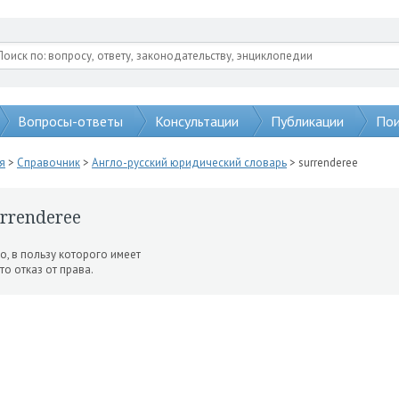
Вопросы-ответы
Консультации
Публикации
Пои
я
>
Справочник
>
Англо-русский юридический словарь
> surrenderee
rrenderee
о, в пользу которого имеет
то отказ от права.