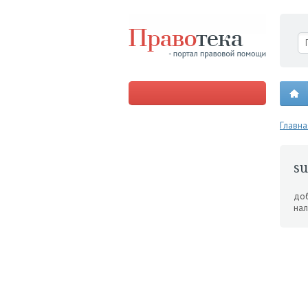
Главна
su
доб
нал