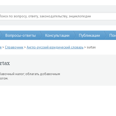
Вопросы-ответы
Консультации
Публикации
Пои
я
>
Справочник
>
Англо-русский юридический словарь
> surtax
rtax
авочный налог; облагать до­бавочным
огом.