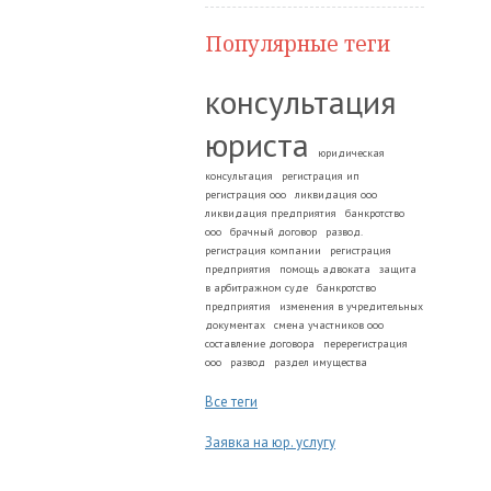
Популярные теги
консультация
юриста
юридическая
консультация
регистрация ип
регистрация ооо
ликвидация ооо
ликвидация предприятия
банкротство
ооо
брачный договор
развод.
регистрация компании
регистрация
предприятия
помощь адвоката
защита
в арбитражном суде
банкротство
предприятия
изменения в учредительных
документах
смена участников ооо
составление договора
перерегистрация
ооо
развод
раздел имущества
Все теги
Заявка на юр. услугу