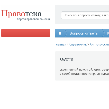
Вопросы-ответы
К
Главная
>
Справочник
>
Англо-русск
sworn
скрепленный присягой; удосто­ве
в своей подлинности; присягнувш