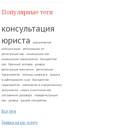
Популярные теги
консультация
юриста
юридическая
консультация
регистрация ип
регистрация ооо
ликвидация ооо
ликвидация предприятия
банкротство
ооо
брачный договор
развод.
регистрация компании
регистрация
предприятия
помощь адвоката
защита
в арбитражном суде
банкротство
предприятия
изменения в учредительных
документах
смена участников ооо
составление договора
перерегистрация
ооо
развод
раздел имущества
Все теги
Заявка на юр. услугу