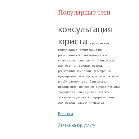
Популярные теги
консультация
юриста
юридическая
консультация
регистрация ип
регистрация ооо
ликвидация ооо
ликвидация предприятия
банкротство
ооо
брачный договор
развод.
регистрация компании
регистрация
предприятия
помощь адвоката
защита
в арбитражном суде
банкротство
предприятия
изменения в учредительных
документах
смена участников ооо
составление договора
перерегистрация
ооо
развод
раздел имущества
Все теги
Заявка на юр. услугу