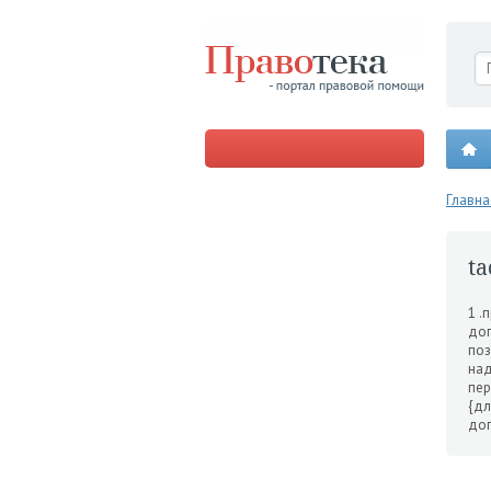
Главна
ta
1 .
доп
поз
над
пер
{дл
дог