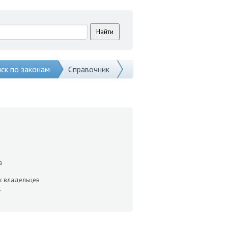
ск по законам
Справочник
а
 вла­дельцев
.