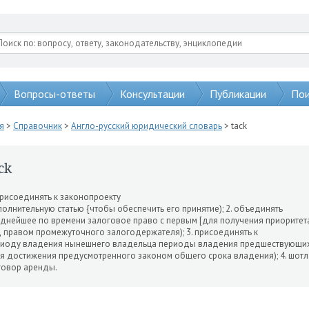
Вопросы-ответы
Консультации
Публикации
Пои
я
>
Справочник
>
Англо-русский юридический словарь
> tack
ck
присоединять к законопроекту
олнительную статью {чтобы обеспечить его принятие); 2. объе­динять
днейшее по времени за­логовое право с первым [для получения приоритет
 правом промежуточного залогодержателя); 3. присоединять к
иоду владе­ния нынешнего владельца периоды владения предшествующих
я достижения предусмот­ренного законом общего срока владения); 4. шотл
овор аренды.