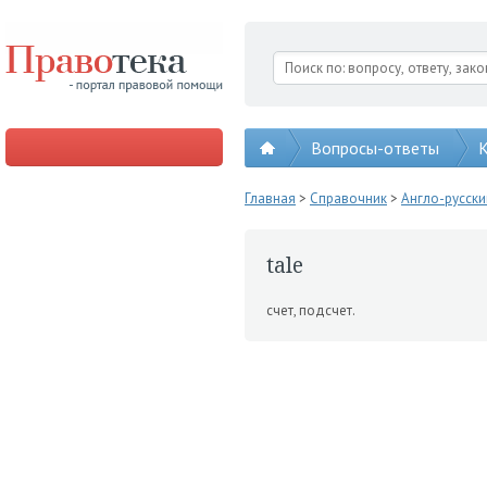
Вопросы-ответы
К
Главная
>
Справочник
>
Англо-русск
tale
счет, подсчет.