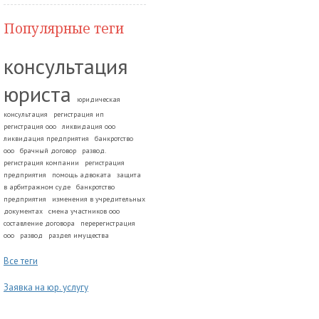
Популярные теги
консультация
юриста
юридическая
консультация
регистрация ип
регистрация ооо
ликвидация ооо
ликвидация предприятия
банкротство
ооо
брачный договор
развод.
регистрация компании
регистрация
предприятия
помощь адвоката
защита
в арбитражном суде
банкротство
предприятия
изменения в учредительных
документах
смена участников ооо
составление договора
перерегистрация
ооо
развод
раздел имущества
Все теги
Заявка на юр. услугу