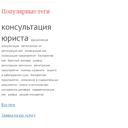
Популярные теги
консультация
юриста
юридическая
консультация
регистрация ип
регистрация ооо
ликвидация ооо
ликвидация предприятия
банкротство
ооо
брачный договор
развод.
регистрация компании
регистрация
предприятия
помощь адвоката
защита
в арбитражном суде
банкротство
предприятия
изменения в учредительных
документах
смена участников ооо
составление договора
перерегистрация
ооо
развод
раздел имущества
Все теги
Заявка на юр. услугу