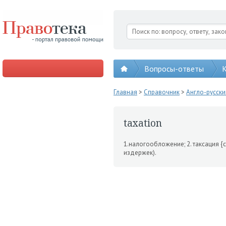
Вопросы-ответы
К
Главная
>
Справочник
>
Англо-русск
taxation
1.налогообложение; 2. такса­ция 
издержек).