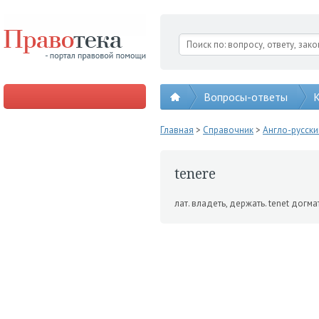
Вопросы-ответы
К
Главная
>
Справочник
>
Англо-русск
tenere
лат. владеть, держать. tenet догма