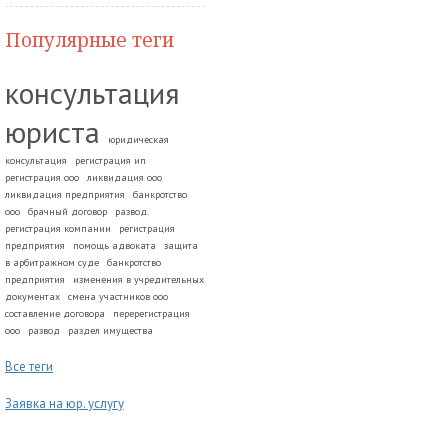
Популярные теги
консультация
юриста
юридическая
консультация
регистрация ип
регистрация ооо
ликвидация ооо
ликвидация предприятия
банкротство
ооо
брачный договор
развод.
регистрация компании
регистрация
предприятия
помощь адвоката
защита
в арбитражном суде
банкротство
предприятия
изменения в учредительных
документах
смена участников ооо
составление договора
перерегистрация
ооо
развод
раздел имущества
Все теги
Заявка на юр. услугу