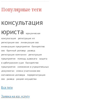
Популярные теги
консультация
юриста
юридическая
консультация
регистрация ип
регистрация ооо
ликвидация ооо
ликвидация предприятия
банкротство
ооо
брачный договор
развод.
регистрация компании
регистрация
предприятия
помощь адвоката
защита
в арбитражном суде
банкротство
предприятия
изменения в учредительных
документах
смена участников ооо
составление договора
перерегистрация
ооо
развод
раздел имущества
Все теги
Заявка на юр. услугу