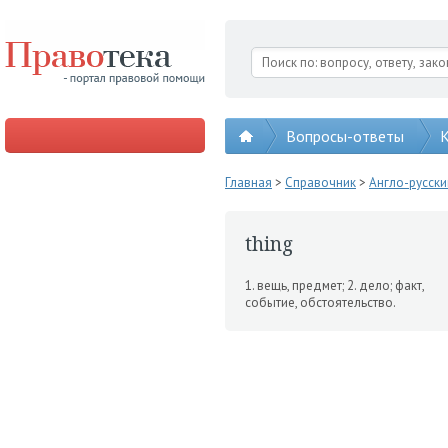
Вопросы-ответы
К
Главная
>
Справочник
>
Англо-русск
thing
1. вещь, предмет; 2. дело; факт,
событие, обстоятельство.