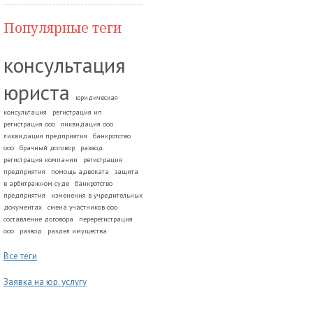
Популярные теги
консультация
юриста
юридическая
консультация
регистрация ип
регистрация ооо
ликвидация ооо
ликвидация предприятия
банкротство
ооо
брачный договор
развод.
регистрация компании
регистрация
предприятия
помощь адвоката
защита
в арбитражном суде
банкротство
предприятия
изменения в учредительных
документах
смена участников ооо
составление договора
перерегистрация
ооо
развод
раздел имущества
Все теги
Заявка на юр. услугу