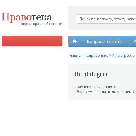
Вопросы-ответы
К
Главная
>
Справочник
>
Англо-русск
third degree
получение признания от
обвиняемого или подозреваемого 