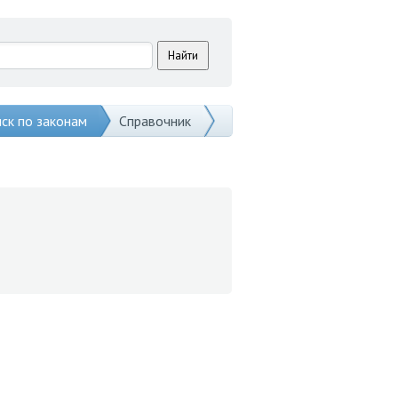
ск по законам
Справочник