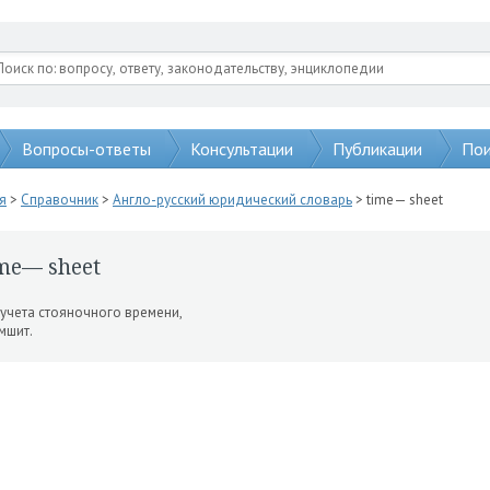
Вопросы-ответы
Консультации
Публикации
Пои
я
>
Справочник
>
Англо-русский юридический словарь
> time— sheet
me— sheet
 учета стояночного вре­мени,
мшит.