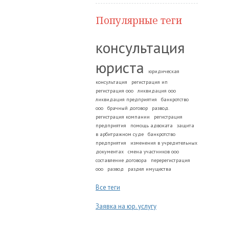
Популярные теги
консультация
юриста
юридическая
консультация
регистрация ип
регистрация ооо
ликвидация ооо
ликвидация предприятия
банкротство
ооо
брачный договор
развод.
регистрация компании
регистрация
предприятия
помощь адвоката
защита
в арбитражном суде
банкротство
предприятия
изменения в учредительных
документах
смена участников ооо
составление договора
перерегистрация
ооо
развод
раздел имущества
Все теги
Заявка на юр. услугу