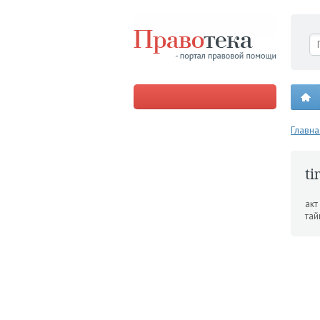
Главна
ti
акт
тай