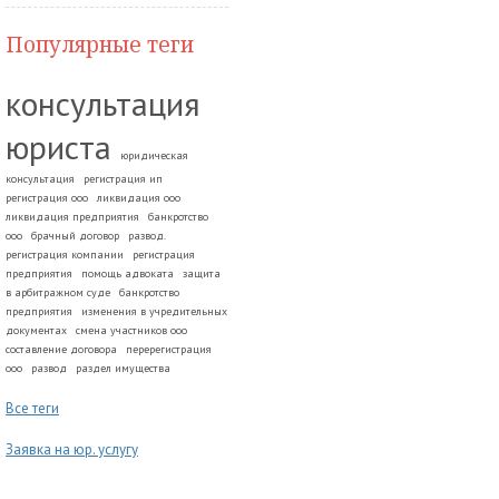
Популярные теги
консультация
юриста
юридическая
консультация
регистрация ип
регистрация ооо
ликвидация ооо
ликвидация предприятия
банкротство
ооо
брачный договор
развод.
регистрация компании
регистрация
предприятия
помощь адвоката
защита
в арбитражном суде
банкротство
предприятия
изменения в учредительных
документах
смена участников ооо
составление договора
перерегистрация
ооо
развод
раздел имущества
Все теги
Заявка на юр. услугу