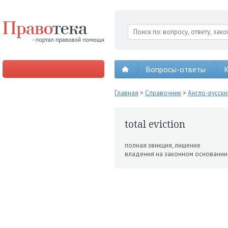
Вопросы-ответы
К
Главная
>
Справочник
>
Англо-русск
total eviction
полная эвикция, лише­ние
владения на законном основа­нии