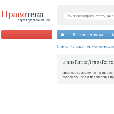
Вопросы-ответы
К
Главная
>
Справочник
>
Англо-русск
transferrer/transferro
лицо, передаю­щеечто—л. (право, 
со­вершающее акт перенесения пра