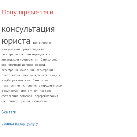
Популярные теги
консультация
юриста
юридическая
консультация
регистрация ип
регистрация ооо
ликвидация ооо
ликвидация предприятия
банкротство
ооо
брачный договор
развод.
регистрация компании
регистрация
предприятия
помощь адвоката
защита
в арбитражном суде
банкротство
предприятия
изменения в учредительных
документах
смена участников ооо
составление договора
перерегистрация
ооо
развод
раздел имущества
Все теги
Заявка на юр. услугу